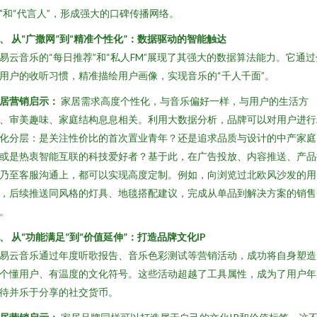
”和“代言人”，形成强大的口碑传播网络。
、 从“广撒网”到“精准个性化”：数据驱动的智能触达
易云音乐的“每日推荐”和“私人FM”展现了其强大的数据算法能力。它通过
用户的收听习惯，精准描绘用户画像，实现音乐的“千人千面”。
居营销启示：
家居需求高度个性化，与音乐偏好一样，与用户的生活方
、审美趣味、家庭结构息息相关。利用大数据分析，品牌可以对用户进行
化分层：是关注性价比的首次置业青年？还是追求品质与设计的中产家庭
或是热衷智能互联的科技爱好者？基于此，在广告投放、内容推送、产品
乃至客服沟通上，都可以实现高度定制。例如，向浏览过北欧风沙发的用
，后续推送同风格的灯具、地毯搭配建议，完成从单品到解决方案的销售
。
、 从“功能满足”到“价值延伸”：打造品牌文化IP
易云音乐通过年度听歌报告、音乐色彩测试等营销活动，成功将自身塑造
个懂用户、有温度的文化符号。这些活动超越了工具属性，成为了用户年
待并乐于分享的社交货币。