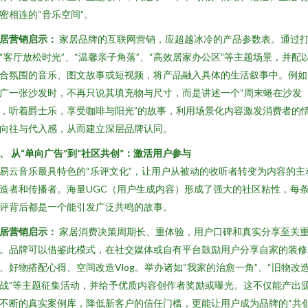
密相连的“音乐空间”。
居营销启示：
家居品牌的互联网营销，应超越冰冷的产品参数表。通过
“客厅放松时光”、“温馨亲子角落”、“高效居家办公区”等主题场景，并配
合氛围的音乐、图文故事或短视频，将产品融入具体的生活叙事中。例如
广一张沙发时，不再只说其填充物与尺寸，而是讲述一个“周末蜷在沙发
，听着爵士乐，享受咖啡与阳光”的故事，利用场景化内容激发消费者的
向往与代入感，从而建立深层品牌认同。
、 从“单向广告”到“社区共创”：激活用户参与
易云音乐最具特色的“乐评文化”，让用户从被动的收听者转变为内容的主
造者和传播者。海量UGC（用户生成内容）形成了强大的社区粘性，每
评背后都是一个能引发广泛共鸣的故事。
居营销启示：
家居消费决策周期长、重体验，用户口碑和真实分享至关
。品牌可以借鉴此模式，在社交媒体或自有平台鼓励用户分享自家的装修
、好物搭配心得、空间改造Vlog。举办诸如“我家的治愈一角”、“旧物改
战”等主题征集活动，并给予优质内容创作者奖励或曝光。这不仅能产出
不断的真实案例库，降低新客户的信任门槛，更能让用户成为品牌的“共